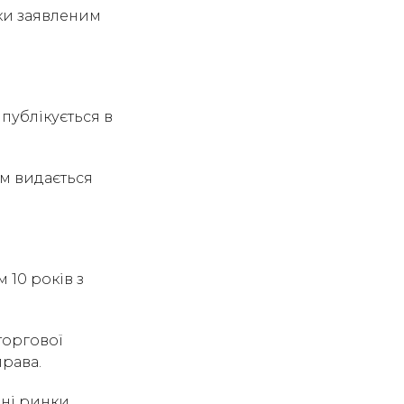
рки заявленим
публікується в
вам видається
 10 років з
торгової
рава.
ні ринки,