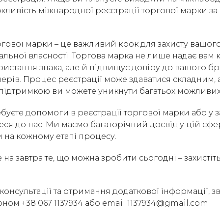
жливість міжнародної реєстрації торгової марки 
гової марки – це важливий крок для захисту вашого
уальної власності. Торгова марка не лише надає вам
ристання знака, але й підвищує довіру до вашого б
тнерів. Процес реєстрації може здаватися складним, 
підтримкою ви можете уникнути багатьох можливих
уєте допомоги в реєстрації торгової марки або у за
еся до нас. Ми маємо багаторічний досвід у цій сфері
 на кожному етапі процесу.
 на завтра те, що можна зробити сьогодні – захистіт
консультації та отримання додаткової інформації, зв
оном +38 067 1137934 або email 1137934@gmail.com