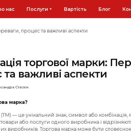
о нас
Послуги
Вартість
Блог
Ко
ація торгової марки: Пер
 та важливі аспекти
ксандра Стасюк
ова марка?
(TM) — це унікальний знак, символ або комбінація, я
товари або послуги одного виробника і відрізняють 
ших виробників. Торгова марка може бути словесною