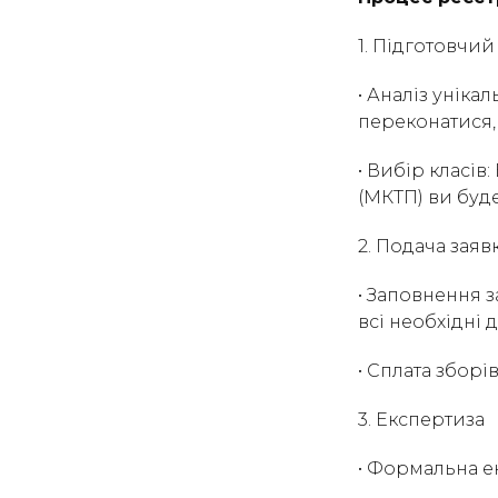
1. Підготовчий
• Аналіз уніка
переконатися, 
• Вибір класів
(МКТП) ви буд
2. Подача заяв
• Заповнення з
всі необхідні 
• Сплата зборі
3. Експертиза
• Формальна е