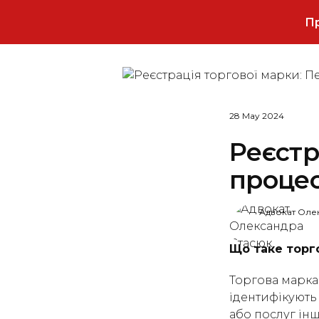
Пр
28 May 2024
Реєстр
процес
Адвокат Оле
Що таке торг
Торгова марка 
ідентифікують 
або послуг ін