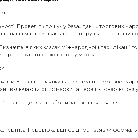
 етап
льності: Проведіть пошук у базах даних торгових мар
що ваша марка унікальна і не порушує прав інших о
: Визначте, в яких класах Міжнародної класифікації то
ете реєструвати свою торгову марку.
ки
аявки: Заповніть заявку на реєстрацію торгової мар
дані, включаючи опис марки та перелік товарів/послу
в: Сплатіть державні збори за подання заявки.
кспертиза: Перевірка відповідності заявки формал