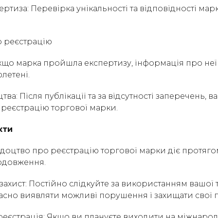
пертиза: Перевірка унікальності та відповідності ма
о реєстрацію
Якщо марка пройшла експертизу, інформація про неї 
летені.
цтва: Після публікації та за відсутності заперечень, 
 реєстрацію торгової марки.
кти
Свідоцтво про реєстрацію торгової марки діє протягом
одовження.
 захист: Постійно слідкуйте за використанням вашої 
асно виявляти можливі порушення і захищати свої п
реєстрація: Якщо ви плануєте виходити на міжнарод