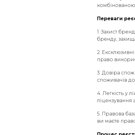
комбінованою
Переваги реє
1. Захист бре
бренду, захищ
2. Ексклюзивн
право використ
3. Довіра спо
споживачів до
4. Легкість у 
ліцензування 
5. Правова баз
ви маєте правов
Процес реєст