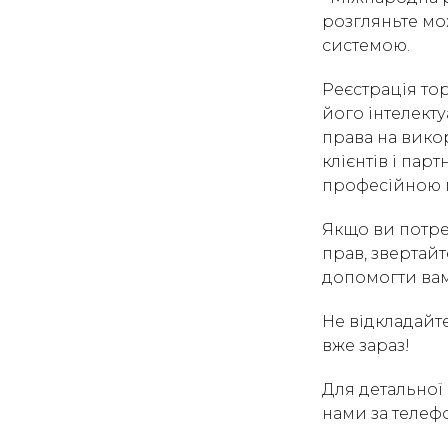
розгляньте мо
системою.
Реєстрація тор
його інтелект
права на вико
клієнтів і пар
професійною 
Якщо ви потреб
прав, звертайт
допомогти вам
Не відкладайте
вже зараз!
Для детальної 
нами за телеф