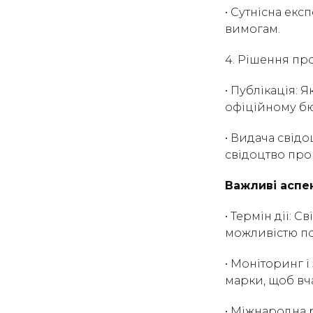
• Сутнісна екс
вимогам.
4. Рішення пр
• Публікація: 
офіційному бю
• Видача свідо
свідоцтво про
Важливі аспе
• Термін дії: 
можливістю п
• Моніторинг і
марки, щоб вч
• Міжнародна 