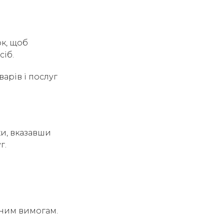
ок, щоб
сіб.
варів і послуг
ки, вказавши
г.
ьним вимогам.