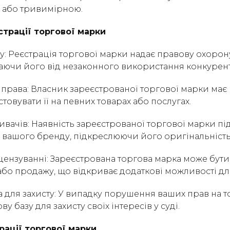
 або тривимірною.
страції торгової марки
нду: Реєстрація торгової марки надає правову охоро
аючи його від незаконного використання конкурен
і права: Власник зареєстрованої торгової марки ма
овувати її на певних товарах або послугах.
живачів: Наявність зареєстрованої торгової марки п
 вашого бренду, підкреслюючи його оригінальність 
ліцензуванні: Зареєстрована торгова марка може бути
або продажу, що відкриває додаткові можливості для
а для захисту: У випадку порушення ваших прав на т
у базу для захисту своїх інтересів у суді.
рації торгової марки