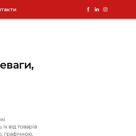
нтакти
еваги,
кі
їх від товарів
, графічною,