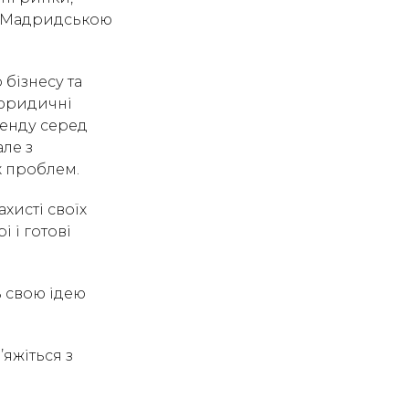
за Мадридською
 бізнесу та
 юридичні
ренду серед
але з
 проблем.
хисті своїх
 і готові
ь свою ідею
’яжіться з