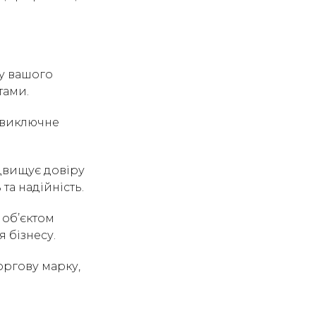
ну вашого
тами.
є виключне
ідвищує довіру
та надійність.
 об’єктом
 бізнесу.
оргову марку,