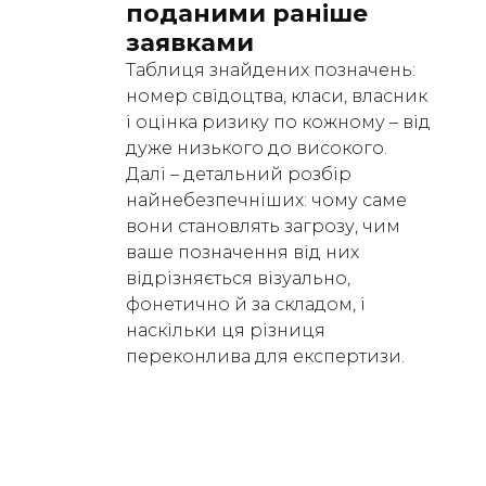
поданими раніше 
заявками
Таблиця знайдених позначень:
номер свідоцтва, класи, власник
і оцінка ризику по кожному – від
дуже низького до високого.
Далі – детальний розбір
найнебезпечніших: чому саме
вони становлять загрозу, чим
ваше позначення від них
відрізняється візуально,
фонетично й за складом, і
наскільки ця різниця
переконлива для експертизи.