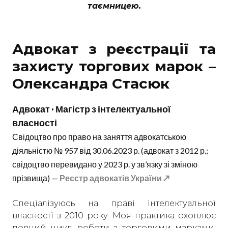
таємницею.
Адвокат з реєстрації та
захисту торгових марок –
Олександра Стасюк
Адвокат · Магістр з інтелектуальної
власності
Свідоцтво про право на заняття адвокатською
діяльністю № 957 від 30.06.2023 р. (адвокат з 2012 р.;
свідоцтво перевидано у 2023 р. у зв’язку зі зміною
прізвища) —
Реєстр адвокатів України ↗
Спеціалізуюсь на праві інтелектуальної
власності з 2010 року. Моя практика охоплює
повний цикл роботи з торговими марками: