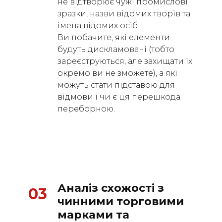
не відтворює чужі промислові
зразки, назви відомих творів та
імена відомих осіб.
Ви побачите, які елементи
будуть дискламовані (тобто
зареєструються, але захищати їх
окремо ви не зможете), а які
можуть стати підставою для
відмови і чи є ця перешкода
переборною.
Аналіз схожості з 
03
чинними торговими 
марками та 