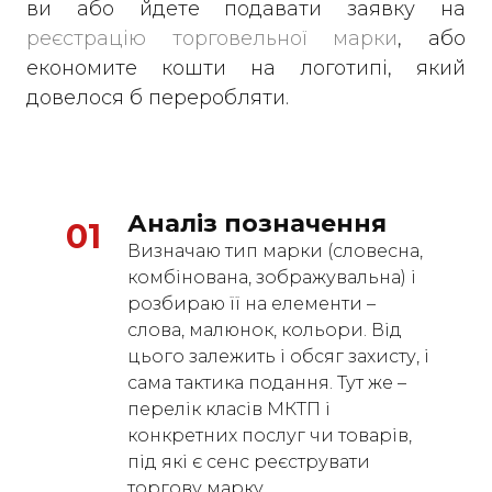
ви або йдете подавати заявку на
реєстрацію торговельної марки
, або
економите кошти на логотипі, який
довелося б переробляти.
Аналіз позначення
01
Визначаю тип марки (словесна,
комбінована, зображувальна) і
розбираю її на елементи –
слова, малюнок, кольори. Від
цього залежить і обсяг захисту, і
сама тактика подання. Тут же –
перелік класів МКТП і
конкретних послуг чи товарів,
під які є сенс реєструвати
торгову марку.