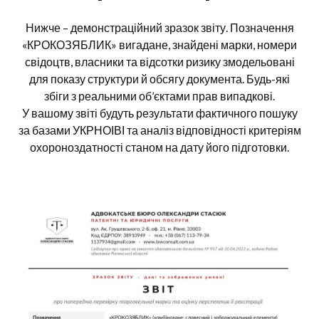
Нижче – демонстраційний зразок звіту. Позначення
«КРОКОЗЯБЛИК» вигадане, знайдені марки, номери
свідоцтв, власники та відсотки ризику змодельовані
для показу структури й обсягу документа. Будь-які
збіги з реальними об’єктами прав випадкові.
У вашому звіті будуть результати фактичного пошуку
за базами УКРНОІВІ та аналіз відповідності критеріям
охороноздатності станом на дату його підготовки.